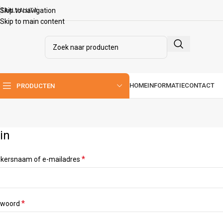
Skip to navigation
TAAL
VALUTA
Skip to main content
HOME
INFORMATIE
CONTACT
PRODUCTEN
in
*
ikersnaam of e-mailadres
*
twoord