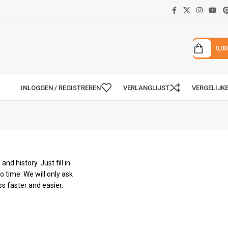
0,0
INLOGGEN / REGISTREREN
VERLANGLIJST
VERGELIJK
nd history. Just fill in
o time. We will only ask
s faster and easier.