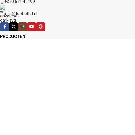
+370 671 42199
info@tophotlot.nl
PRODUCTEN
Ijsbaden
Stuiterschoenen
Melamine sponzen
Grote knuffels
Grote pluche knuffelberen
Motocross uitrusting