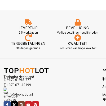
LEVERTIJD
BEVEILIGING
2-5 werkdagen
Veilige betalingsmogelijkheden
TERUGBETALINGEN
KWALITEIT
30 dagen garantie
Producten van hoge kwaliteit
P
Tophotlot Nederland
Ij
+370 61965 777
+370 671 42199
St
info@tophotlot.nl
M
s