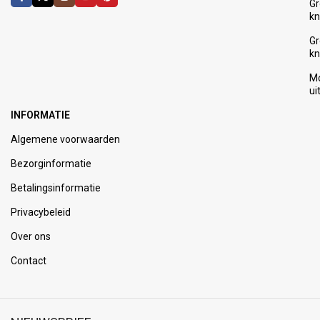
Gr
kn
Gr
kn
Mo
ui
INFORMATIE
Algemene voorwaarden
Bezorginformatie
Betalingsinformatie
Privacybeleid
Over ons
Contact