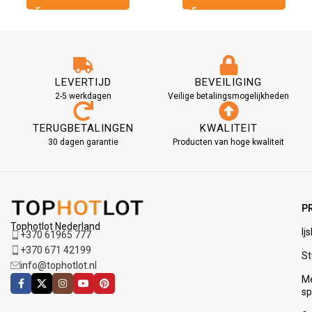
LEVERTIJD
BEVEILIGING
2-5 werkdagen
Veilige betalingsmogelijkheden
TERUGBETALINGEN
KWALITEIT
30 dagen garantie
Producten van hoge kwaliteit
P
Tophotlot Nederland
Ij
+370 61965 777
+370 671 42199
St
info@tophotlot.nl
M
s