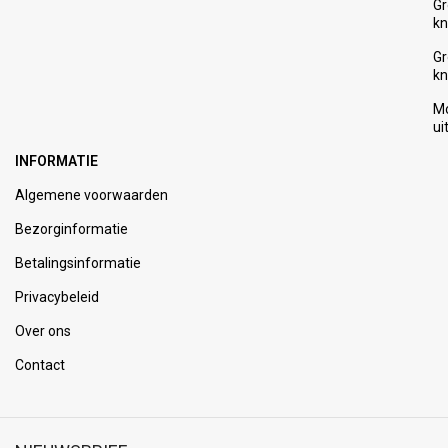
Gr
kn
Gr
kn
Mo
ui
INFORMATIE
Algemene voorwaarden
Bezorginformatie
Betalingsinformatie
Privacybeleid
Over ons
Contact